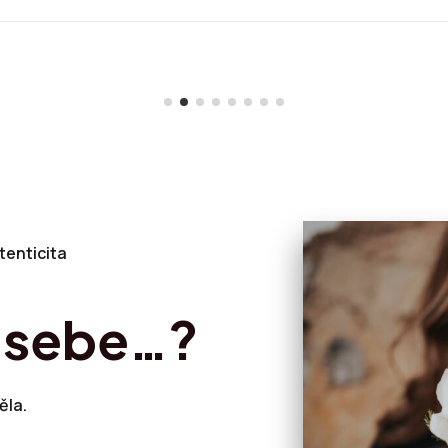
tenticita
š sebe…?
ěla.