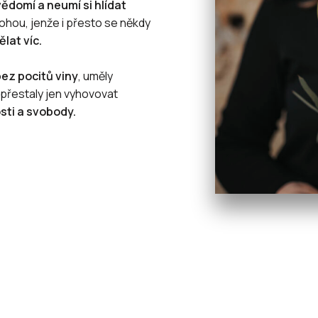
ědomí a neumí si hlídat
mohou, jenže i přesto se někdy
lat víc.
ez pocitů viny
, uměly
 přestaly jen vyhovovat
osti a svobody.