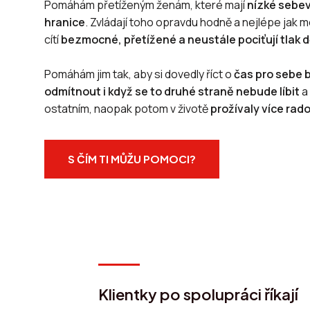
Pomáhám přetíženým ženám, které mají
nízké sebev
hranice
. Zvládají toho opravdu hodně a nejlépe jak 
cítí
bezmocné, přetížené a neustále pociťují tlak dě
Pomáhám jim tak, aby si dovedly říct o
čas pro sebe b
odmítnout i když se to druhé straně nebude líbit
a
ostatním, naopak potom v životě
prožívaly více rad
S ČÍM TI MŮŽU POMOCI?
Klientky po spolupráci říkají