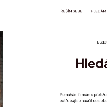
ŘEŠÍM SEBE
HLEDÁM
Budov
Hledá
Pomáhám firmám s přetížený
potřebují se naučit se sebo