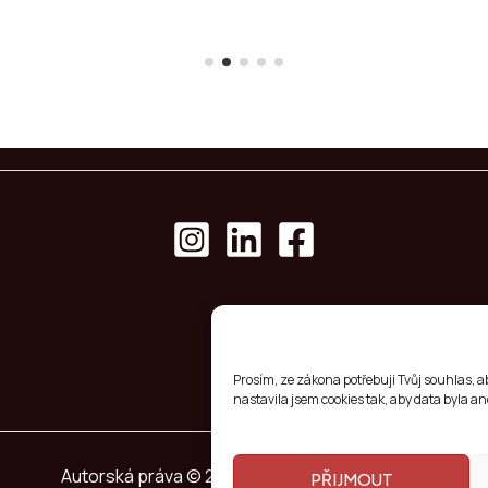
Prosím, ze zákona potřebuji Tvůj souhlas, 
nastavila jsem cookies tak, aby data byla a
Autorská práva © 2026 Kristýna Lochmannová
PŘIJMOUT