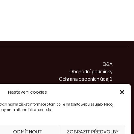
Q&A
Obchodní podmínky
Ochrana osobních údajů
Zásady cookies (EU)
Nastavení cookies
abych mohla získat informace o tom, co Tě na tomto webu zaujalo. Neboj,
nonymní a nikam dál se nesdílela.
ODMÍTNOUT
ZOBRAZIT PŘEDVOLBY