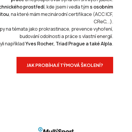
chnického prostředí
, kde jsem i vedla tým
s osobním
itou
, na které mám mezinárodní certifikace (ACC ICF,
CReC,..).
y na témata jako prokrastinace, prevence vyhoření,
budování odolnosti a práce s vlastní energií.
yli například
Yves Rocher, Triad Prague a také Alpla
.
JAK PROBÍHAJÍ TÝMOVÁ ŠKOLENÍ?