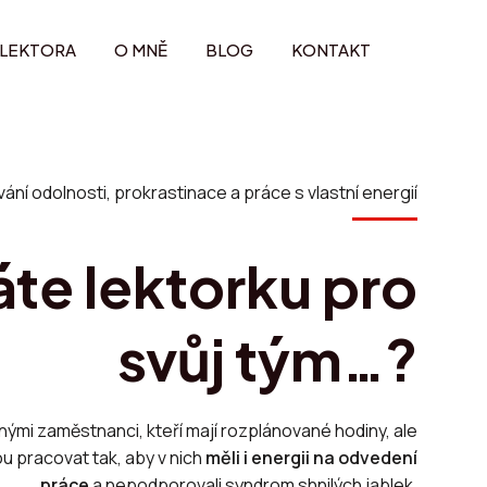
 LEKTORA
O MNĚ
BLOG
KONTAKT
ání odolnosti, prokrastinace a práce s vlastní energií
te lektorku pro
svůj tým…?
mi zaměstnanci, kteří mají rozplánované hodiny, ale
u pracovat tak, aby v nich
měli i energii na odvedení
práce
a nepodporovali syndrom shnilých jablek.