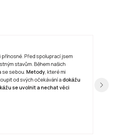
★
★
★
i přínosné. Před spoluprací jsem
Za Kristý
zkostným stavům. Během našich
jsem měla
ma se sebou.
Metody
, které mi
v křeči. 
stoupit od svých očekávání a
dokážu
mě a pokl
kážu se uvolnit a nechat věci
a své sc
K