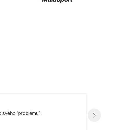
★
★
★
 do svého “problému”.
Velmi hez