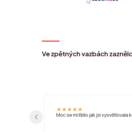
Ve zpětných vazbách zazněl
★
★
★
★
★
Moc se mi líbilo jak jsi vysvětlovala