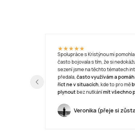
★
★
★
★
★
Spolupráce s Kristýnou mi pomohla p
 toho
často bojovala s tím, že si nedoká
vá za
sezení jsme na těchto tématech int
uzovaná
předala,
často využívám a pomáha
říct ne v situacích
, kde to pro mě
b
plynout
bez nutkání
mít všechno 
Veronika (přeje si zůst